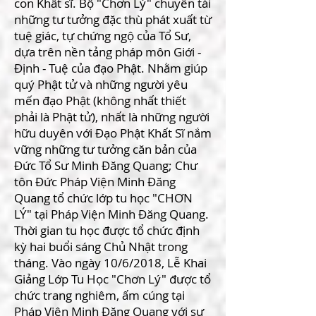
con Khất sĩ. Bộ "Chơn Lý" chuyển tải
những tư tưởng đặc thù phát xuất từ
tuệ giác, tự chứng ngộ của Tổ Sư,
dựa trên nền tảng pháp môn Giới -
Định - Tuệ của đạo Phật. Nhằm giúp
quý Phật tử và những người yêu
mến đạo Phật (không nhất thiết
phải là Phật tử), nhất là những người
hữu duyên với Đạo Phật Khất Sĩ nắm
vững những tư tưởng căn bản của
Đức Tổ Sư Minh Đăng Quang; Chư
tôn Đức Pháp Viện Minh Đăng
Quang tổ chức lớp tu học "CHƠN
LÝ" tại Pháp Viện Minh Đăng Quang.
Thời gian tu học được tổ chức định
kỳ hai buổi sáng Chủ Nhật trong
tháng. Vào ngày 10/6/2018, Lễ Khai
Giảng Lớp Tu Học "Chơn Lý" được tổ
chức trang nghiêm, ấm cúng tại
Pháp Viện Minh Đăng Quang với sự