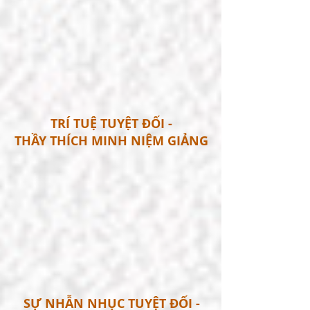
TRÍ TUỆ TUYỆT ĐỐI -
THẦY THÍCH MINH NIỆM GIẢNG
SỰ NHẪN NHỤC TUYỆT ĐỐI -