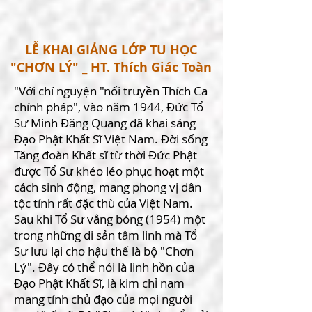
LỄ KHAI GIẢNG LỚP TU HỌC
"CHƠN LÝ" _ HT. Thích Giác Toàn
"Với chí nguyện "nối truyền Thích Ca
chính pháp", vào năm 1944, Đức Tổ
Sư Minh Đăng Quang đã khai sáng
Đạo Phật Khất Sĩ Việt Nam. Đời sống
Tăng đoàn Khất sĩ từ thời Đức Phật
được Tổ Sư khéo léo phục hoạt một
cách sinh động, mang phong vị dân
tộc tính rất đặc thù của Việt Nam.
Sau khi Tổ Sư vắng bóng (1954) một
trong những di sản tâm linh mà Tổ
Sư lưu lại cho hậu thế là bộ "Chơn
Lý". Đây có thể nói là linh hồn của
Đạo Phật Khất Sĩ, là kim chỉ nam
mang tính chủ đạo của mọi người