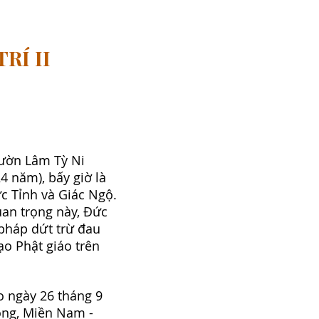
RÍ II
Vườn Lâm Tỳ Ni
4 năm), bấy giờ là
c Tỉnh và Giác Ngộ.
uan trọng này, Đức
pháp dứt trừ đau
ạo Phật giáo trên
 ngày 26 tháng 9
ong, Miền Nam -