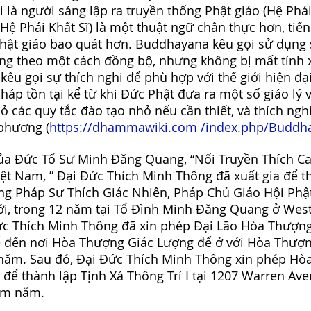
 là người sáng lập ra truyền thống Phật giáo (Hệ Phái 
ệ Phái Khất Sĩ) là một thuật ngữ chân thực hơn, tiế
ật giáo bao quát hơn. Buddhayana kêu gọi sử dụng sự
ống theo một cách đồng bộ, nhưng không bị mất tính 
êu gọi sự thích nghi để phù hợp với thế giới hiện đại
háp tồn tại kể từ khi Đức Phật đưa ra một số giáo lý 
bỏ các quy tắc đào tạo nhỏ nếu cần thiết, và thích ngh
phương (
https://dhammawiki.com
/index.php/Buddh
của Đức Tổ Sư Minh Đăng Quang, “Nối Truyền Thích C
iệt Nam, ” Đại Đức Thích Minh Thông đã xuất gia để t
g Pháp Sư Thích Giác Nhiên, Pháp Chủ Giáo Hội Phật
ới, trong 12 năm tại Tổ Đình Minh Đăng Quang ở Westm
ức Thích Minh Thông đã xin phép Đại Lão Hòa Thượn
ể đến nơi Hòa Thượng Giác Lượng để ở với Hòa Thượ
 năm. Sau đó, Đại Đức Thích Minh Thông xin phép Hò
 để thành lập Tịnh Xá Thông Trí I tại 1207 Warren Ave
ám năm.