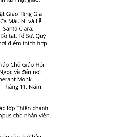
ật Giáo Tăng Gìa
 Ca Mâu Ni và Lễ
, Santa Clara,
Bồ tát, Tổ Sư, Quý
hời điểm thích hợp
Pháp Chủ Giáo Hội
 Ngọc về đến nơi
inerant Monk
11 Tháng 11, Năm
các lớp Thiền chánh
mpus cho nhân viên,
Pháp vào thứ bảy