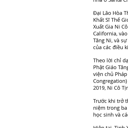
Đại Lão Hòa T
Khất Sĩ Thế Gi
Xuất Gia Ni Cô
California, và
Tăng Ni, và sự
của các điều k
Theo lời chỉ 
Phật Giáo Tăng
viện chủ Pháp
Congregation)
2019, Ni Cô Tị
Trước khi trở 
niệm trong ba
học sinh và c
Hiện tại, Tịnh