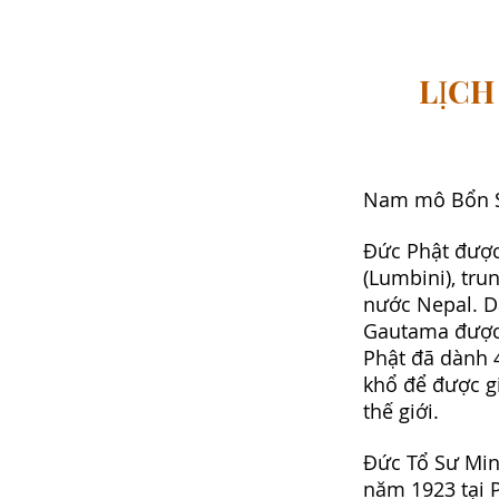
LỊCH
Nam mô Bổn S
Đức Phật được
(Lumbini), tru
nước Nepal. D
Gautama được c
Phật đã dành 
khổ để được gi
thế giới.
Đức Tổ Sư Min
năm 1923 tại 