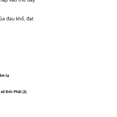
ủa đau khổ, đạt
cảm tạ
 sử Đức Phật (2)