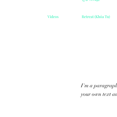
Videos
Retreat (Khóa Tu)
I'm a paragraph
your own text an