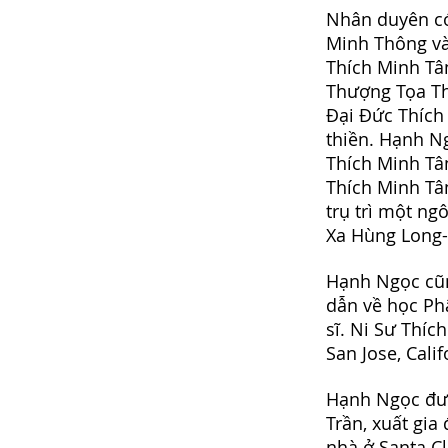
Nhân duyên có
Minh Thông và
Thích Minh Tân
Thượng Tọa Th
Đại Đức Thích
thiền. Hạnh N
Thích Minh Tân
Thích Minh Tâ
trụ trì một ng
Xa Hùng Long-
Hạnh Ngọc cũn
dẫn về học Ph
sĩ. Ni Sư Thíc
San Jose, Cali
Hạnh Ngọc đượ
Trần, xuất gia
nhà ở Santa Cl