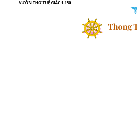
lick
VƯỜN THƠ TUỆ GIÁC 1-150
Thong T