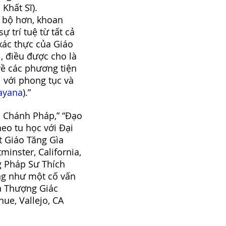
Khất Sĩ).
n bộ hơn, khoan
 trí tuệ từ tất cả
xác thực của Giáo
, điều được cho là
về các phương tiện
i với phong tục và
ayana
).”
a Chánh Pháp,” “Đạo
heo tu học với Đại
 Giáo Tăng Gìa
inster, California,
g Pháp Sư Thích
ng như một cố vấn
a Thượng Giác
nue, Vallejo, CA