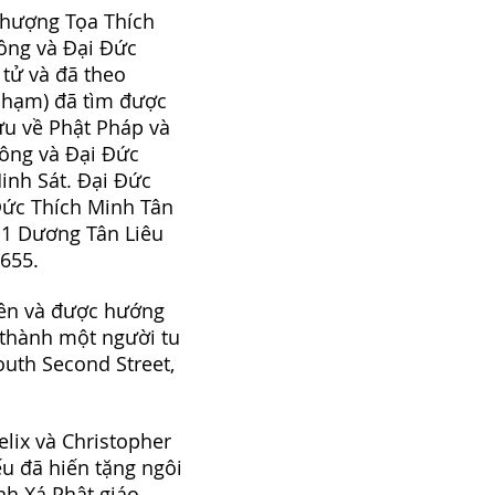
Thượng Tọa Thích
ông và Đại Đức
 tử và đã theo
Phạm) đã tìm được
ứu về Phật Pháp và
ông và Đại Đức
inh Sát. Đại Đức
Đức Thích Minh Tân
P 1 Dương Tân Liêu
655.
iên và được hướng
 thành một người tu
South Second Street,
lix và Christopher
ếu đã hiến tặng ngôi
nh Xá Phật giáo.