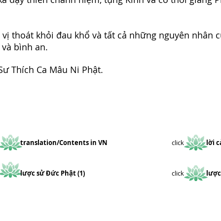
vị thoát khỏi đau khổ và tất cả những nguyên nhân c
 và bình an.
ư Thích Ca Mâu Ni Phật.
ick
translation/Contents in VN
click
lời 
ick
lược sử Đức Phật (1)
click
lược