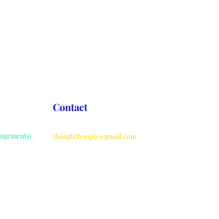
ation schedules.
Contact
angements)
thongtritemple@gmail.com