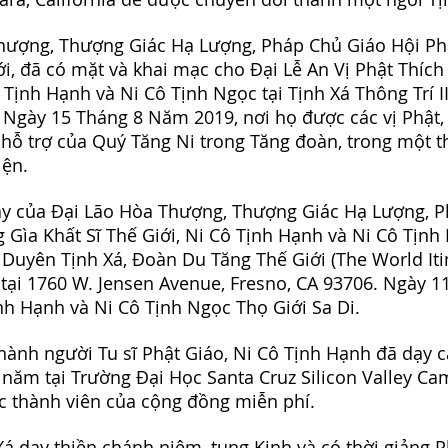
hượng, Thượng Giác Hạ Lượng, Pháp Chủ Giáo Hội Ph
ới, đã có mặt và khai mạc cho Đại Lễ An Vị Phật Thích
 Tịnh Hạnh và Ni Cô Tịnh Ngọc tại Tịnh Xá Thông Trí II
o Ngày 15 Tháng 8 Năm 2019, nơi họ được các vị Phật, 
 hỗ trợ của Quý Tăng Ni trong Tăng đoàn, trong một t
iện.
dạy của Đại Lão Hòa Thượng, Thượng Giác Hạ Lượng, 
 Gìa Khất Sĩ Thế Giới, Ni Cô Tịnh Hạnh và Ni Cô Tịnh
 Duyên Tịnh Xá, Đoàn Du Tăng Thế Giới (The World It
 tại 1760 W. Jensen Avenue, Fresno, CA 93706. Ngày 
nh Hạnh và Ni Cô Tịnh Ngọc Thọ Giới Sa Di.
thành người Tu sĩ Phật Giáo, Ni Cô Tịnh Hạnh đã dạy 
 năm tại Trường Đại Học Santa Cruz Silicon Valley Ca
ác thành viên của cộng đồng miễn phí.
 Xá dạy thiền chánh niệm, tụng Kinh và có thời giảng 