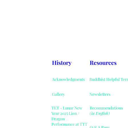
History
Resources
Acknowledgments
Buddhist Helpful Ter
Gallery
Newsletters
TET - Lunar New
Recommendations
Year 2025 Lion /
(in English)
Dragon
Performance at TTT
Q & A Page