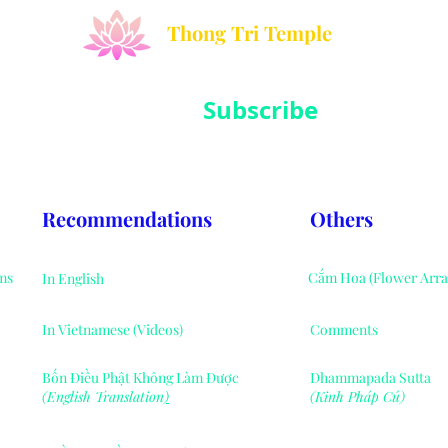
Thong Tri Temple
Subscribe
Sign up to hear from us about events, charity activities and medit
Recommendations
Others
ms
Cắm Hoa (Flower Arr
In English
In Vietnamese (Videos)
Comments
Bốn Điều Phật Không Làm Được
Dhammapada Sutta
(English Translation
)
(Kinh Pháp Cú)