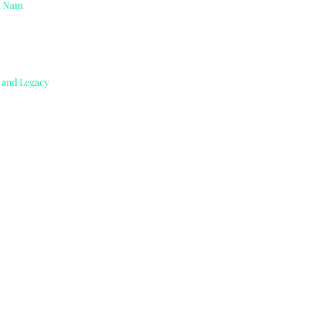
ệt Nam
e and Legacy