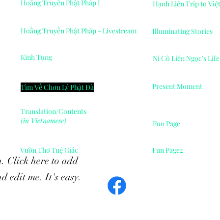
Hoằng Truyền Phật Pháp I
Hạnh Liên Trip to Vi
Hoằng Truyền Phật Pháp - Livestream
Illuminating Stories
Kinh Tụng
Ni Cô Liên Ngọc's Lif
Present Moment
Tìm Về Chơn Lý Phật Đà
Translation/Contents
(in Vietnamese)
Fun Page
Vườn Thơ Tuệ Giác
Fun Page2
. Click here to add
d edit me. It's easy.