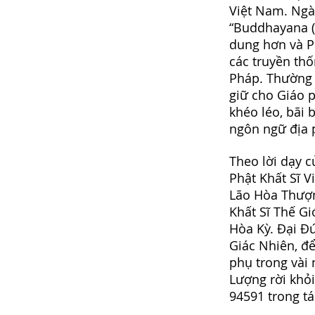
Việt Nam. Ngài
“Buddhayana (H
dung hơn và Ph
các truyền th
Pháp. Thường k
giữ cho Giáo p
khéo léo, bãi 
ngôn ngữ địa 
Theo lời dạy 
Phật Khất Sĩ V
Lão Hòa Thượn
Khất Sĩ Thế Gi
Hòa Kỳ. Đại Đ
Giác Nhiên, đ
phụ trong vài
Lượng rời khỏi
94591 trong t