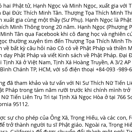
 hai Phật tử, Hạnh Ngọc và Minh Ngọc, xuất gia với 
 Đại Đức Thích Minh Tân. Thượng Tọa Thích Minh Th
 xuất gia cùng một thầy (Sư Phụ). Hạnh Ngọc là Phật
ích Minh Thông trong 20 năm. Hạnh Ngọc (Phượng 
 Minh Tân qua Facebook khi cô đang học và nghiên c
gọc thường xuyên tìm đến Thượng Tọa Thích Minh Th
 về bất kỳ câu hỏi nào Cô có về Phật Pháp và thiền M
n dạy Phật Pháp và viết Kinh sách về Phật Pháp. Đại 
ôi Tịnh Xá ở Việt Nam, Tịnh Xá Hoàng Truyền, A 3/2 A
Bình Chánh TP, HCM, với số điện thoại +84-093 -989-6
g đã tham khảo và tư vấn với Ni Sư Thích Nữ Tiến L
ật Pháp trong tám năm rưỡi trước khi chính mình trở
h Nữ Tiến Liên Trụ Trì tại Tịnh Xá Ngọc Hòa ở tại 766 
fornia 95112.
c sự cho phép của Ông Xã, Trọng Hiếu, và các con, Fe
 để trở thành người tu sĩ Phật giáo. Ngoài ra, Trọng Hi
ara, California để được chuyển đổi thành một ngôi Tị