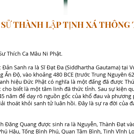
 SỬ THÀNH LẬP TỊNH XÁ THÔNG T
ư Thích Ca Mâu Ni Phật.
 Đản Sanh ra là Sĩ Đạt Đa (Siddhartha Gautama) tại 
ng Ấn Độ, vào khoảng 480 BCE (trước Trung Nguyên 62
anh hiệu Đức Phật có nghĩa là một đấng đã được Thứ
ho biết là một tâm linh đã thức tỉnh. Sau sự kiện q
45 năm để dạy rõ nguồn gốc của khổ đau và phương 
ải thoát khỏi sanh tử luân hồi. Đây là sự ra đời của đ
h Đăng Quang được sinh ra là Nguyễn, Thành Đạt vào
Phú Hậu, Tống Bình Phú, Quan Tâm Bình, Tinh Vĩnh L