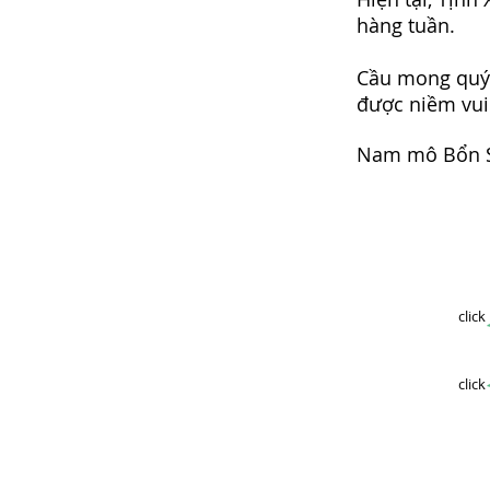
hàng tuần.
Cầu mong quý 
được niềm vui
Nam mô Bổn S
cl
cl