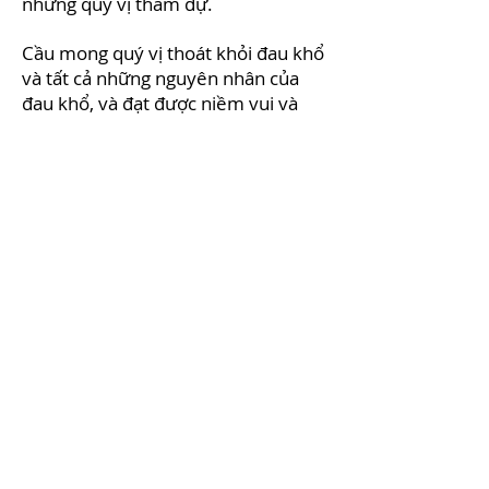
những qúy vị tham dự.
Cầu mong quý vị thoát khỏi đau khổ
và tất cả những nguyên nhân của
đau khổ, và đạt được niềm vui và
bình an.
Nam mô Bổn Sư Thích Ca Mâu Ni
Phật.