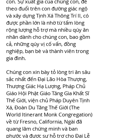
con. Sự xuất gia của chúng con, để
theo đuổi trên con đường giác ngộ
và xây dựng Tịnh Xá Thông Trí II, có
được phần lớn là nhờ từ tấm lòng
rộng lượng hỗ trợ mà nhiều qúy ân
nhân dành cho chúng con, bao gồm
cả, những qúy vị cố vấn, đồng
nghiệp, bạn bè và thành viên trong
gia đình.
Chúng con xin bày tỏ lòng tri ân sâu
sắc nhất đến Đại Lão Hòa Thượng,
Thượng Giác Hạ Lượng, Pháp Chủ
Giáo Hội Phật Giáo Tăng Gìa Khất Sĩ
Thế Giới, viện chủ Pháp Duyên Tịnh
Xá, Đoàn Du Tăng Thế Giới (The
World Itinerant Monk Congregation)
về từ Fresno, California, Ngài đã
quang lâm chứng minh và ban
phước và được sự hỗ trợ cho Đại Lễ