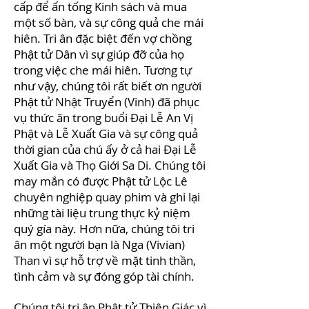
cấp để ấn tống Kinh sách và mua
một số bàn, và sự công quả che mái
hiên. Tri ân đặc biệt đến vợ chồng
Phật tử Dân vì sự giúp đỡ của họ
trong việc che mái hiên. Tương tự
như vậy, chúng tôi rất biết ơn người
Phật tử Nhật Truyển (Vinh) đã phục
vụ thức ăn trong buổi Đại Lễ An Vị
Phật và Lễ Xuất Gia và sự công quả
thời gian của chú ấy ở cả hai Đại Lễ
Xuất Gia và Thọ Giới Sa Di. Chúng tôi
may mắn có được Phật tử Lộc Lê
chuyên nghiệp quay phim và ghi lại
những tài liệu trung thực kỷ niệm
quý gía này. Hơn nữa, chúng tôi tri
ân một người bạn là Nga (Vivian)
Than vì sự hỗ trợ về mặt tinh thần,
tình cảm và sự đóng góp tài chính.
Chúng tôi tri ân Phật tử Thiện Giác vì